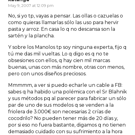
May 9, 2007 at 12:09 pm
No, si yo tp, vayas a pensar. Las ollas o cazuelas o
como quieras llamarlas sólo las uso para hervir
pasta y arroz. En casa lo q no descansa son la
sartén y la plancha.
Y sobre los Manolos tp soy ninguna experta, fijo q
tú me das mil vueltas. Lo q digo es q no te
obsesiones con ellos, q hay cien mil marcas
buenas, unas con más nombre, otras con menos,
pero con unos diseños preciosos.
Mmmmm, a ver si puedo echarle un cable a FB:
sabes q ha habido una polémica con el Sr Blahnik
y sus métodos pq al parecer para fabricar un sólo
par de uno de sus modelos q se venden a la
friolera de 3.000€ son necesarias 2 crías de
cocodrilo? No pueden tener más de 20 días y,
por si eso no fuera bastante, digamos q no tienen
demasiado cuidado con su sufrimiento a la hora