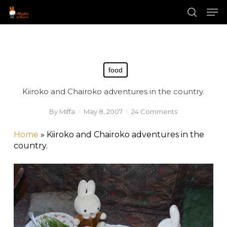
Skip
Men
to
main
search
content
food
Kiiroko and Chairoko adventures in the country.
By
Miffa
May 8, 2007
24 Comments
Home
»
Kiiroko and Chairoko adventures in the
country.