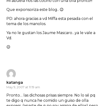
Mi abuela nos las cocino con una olla pronto!!!
Que exponsoriza este blog.. 😉
PD: ahora gracias a vd Miffa esta pesada con el
tema de los manolos.
Ya no le gustan los Jaume Mascaro…ya le vale a
Vd.
😉
Reply
katanga
May 9, 2007 at 11:19 am
Pronto… las dichosas prisas siempre. No lo sé pq
te digo q nunca he comido un guiso de olla
express, (aparte de q no soy amiga de ellos) pero