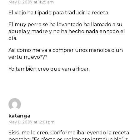
May 8, 2007 at 11:25 am
El viejo ha flipado para traducir la receta.
El muy perro se ha levantado ha llamado a su
abuela y madre y no ha hecho nada en todo el
día.
Así como me va a comprar unos manolos o un
vertu nuevo???
Yo también creo que van a flipar.
Reply
katanga
May 8, 2007 at 12:01 pm
Sísisi, me lo creo. Conforme iba leyendo la receta
pensaba: “Es q’esto es realmente intraducible” :s