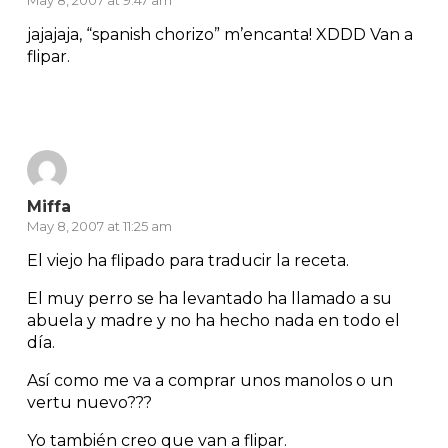
May 8, 2007 at 9:47 am
jajajaja, “spanish chorizo” m’encanta! XDDD Van a
flipar.
Reply
Miffa
May 8, 2007 at 11:25 am
El viejo ha flipado para traducir la receta.
El muy perro se ha levantado ha llamado a su
abuela y madre y no ha hecho nada en todo el
día.
Así como me va a comprar unos manolos o un
vertu nuevo???
Yo también creo que van a flipar.