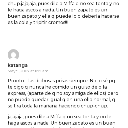
chup.jajajaja, pues dile a Miffa q no sea tonta y no
le haga ascos a nada. Un buen zapato es un
buen zapato y ella q puede lo q debería hacerse
es la cole y tripitir cromos!!!
Reply
katanga
May 9, 2007 at 11:19 am
Pronto… las dichosas prisas siempre. No lo sé pq
te digo q nunca he comido un guiso de olla
express, (aparte de q no soy amiga de ellos) pero
no puede quedar igual q en una olla normal, q
se tira toda la mañana haciendo chup-chup.
jajajaja, pues dile a Miffa q no sea tonta y no le
haga ascos a nada. Un buen zapato es un buen